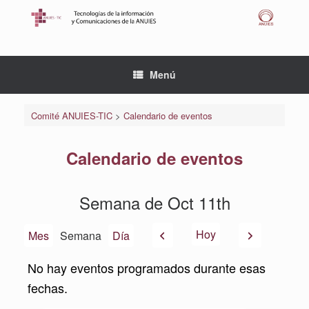
Saltar
al
contenido
Menú
Comité ANUIES-TIC
>
Calendario de eventos
Calendario de eventos
Semana de Oct 11th
Anterior
Siguiente
Hoy
Mes
Semana
Día
No hay eventos programados durante esas
fechas.