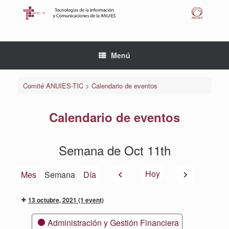
Saltar
al
contenido
Menú
Comité ANUIES-TIC
>
Calendario de eventos
Calendario de eventos
Semana de Oct 11th
Anterior
Siguiente
Hoy
Mes
Semana
Día
13 octubre, 2021
(1 event)
Categorías
Administración y Gestión Financiera