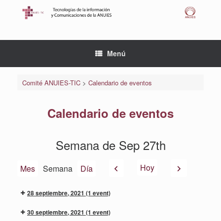
Saltar
al
contenido
Menú
Comité ANUIES-TIC
>
Calendario de eventos
Calendario de eventos
Semana de Sep 27th
Anterior
Siguiente
Hoy
Mes
Semana
Día
28 septiembre, 2021
(1 event)
30 septiembre, 2021
(1 event)