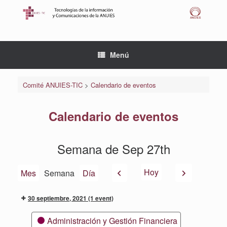
Saltar
al
contenido
Menú
Comité ANUIES-TIC
>
Calendario de eventos
Calendario de eventos
Semana de Sep 27th
Anterior
Siguiente
Hoy
Mes
Semana
Día
30 septiembre, 2021
(1 event)
Categorías
Administración y Gestión Financiera