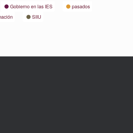
Gobierno en las IES
pasados
mación
SIIU