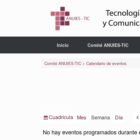
Saltar
al
contenido
Inicio
Comité ANUIES-TIC
Comité ANUIES-TIC
>
Calendario de eventos
Ver
Cuadrícula
Mes
Semana
Día
como
No hay eventos programados durante 