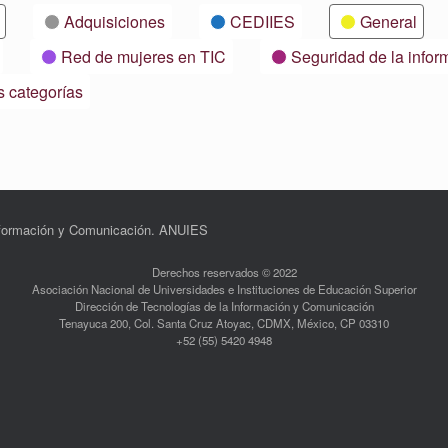
Adquisiciones
CEDIIES
General
Red de mujeres en TIC
Seguridad de la infor
s categorías
Información y Comunicación. ANUIES
Derechos reservados © 2022
Asociación Nacional de Universidades e Instituciones de Educación Superior
Dirección de Tecnologías de la Información y Comunicación
Tenayuca 200, Col. Santa Cruz Atoyac, CDMX, México, CP 03310
+52 (55) 5420 4948