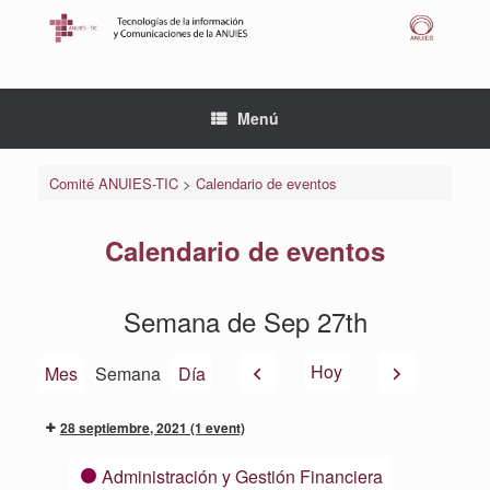
Saltar
al
contenido
Menú
Comité ANUIES-TIC
>
Calendario de eventos
Calendario de eventos
Semana de Sep 27th
Anterior
Siguiente
Hoy
Mes
Semana
Día
28 septiembre, 2021
(1 event)
Categorías
Administración y Gestión Financiera