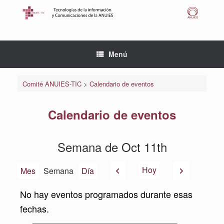
Saltar
al
contenido
Menú
Comité ANUIES-TIC
>
Calendario de eventos
Calendario de eventos
Semana de Oct 11th
Anterior
Siguiente
Hoy
Mes
Semana
Día
No hay eventos programados durante esas
fechas.