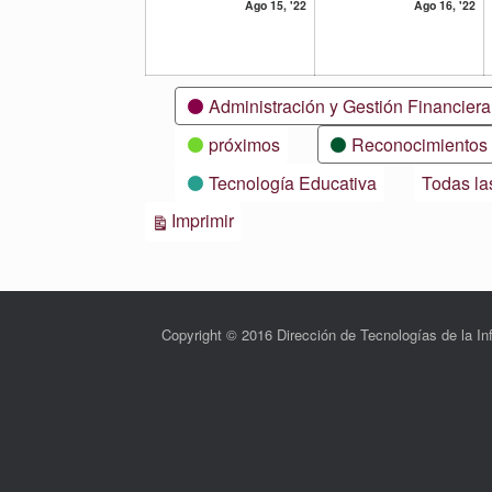
15
16
Ago 15, '22
Ago 16, '22
agosto,
ag
2022
20
Categorías
Administración y Gestión Financiera
próximos
Reconocimientos
Tecnología Educativa
Todas la
Vistas
Imprimir
Copyright © 2016 Dirección de Tecnologías de la 