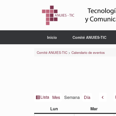
Saltar
al
contenido
Inicio
Comité ANUIES-TIC
Comité ANUIES-TIC
>
Calendario de eventos
Ver
Anteri
Lista
Mes
Semana
Día
como
lunes
martes
Lun
Mar