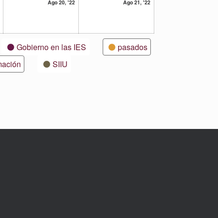
19
20
21
Ago 20, '22
Ago 21, '22
agosto,
agosto,
agosto,
2022
2022
2022
Gobierno en las IES
pasados
mación
SIIU