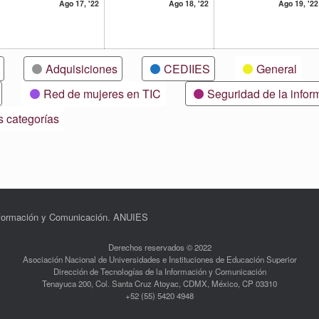
17
18
Ago 17, '22
Ago 18, '22
Ago 19, '22
osto,
agosto,
agosto,
22
2022
2022
Adquisiciones
CEDIIES
General
Red de mujeres en TIC
Seguridad de la infor
s categorías
Información y Comunicación. ANUIES
Derechos reservados © 2022
Asociación Nacional de Universidades e Instituciones de Educación Superior
Dirección de Tecnologías de la Información y Comunicación
Tenayuca 200, Col. Santa Cruz Atoyac, CDMX, México, CP 03310
+52 (55) 5420 4948