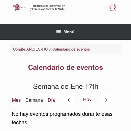
Saltar
al
contenido
Menú
Comité ANUIES-TIC
>
Calendario de eventos
Calendario de eventos
Semana de Ene 17th
Anterior
Siguiente
Hoy
Mes
Semana
Día
No hay eventos programados durante esas
fechas.