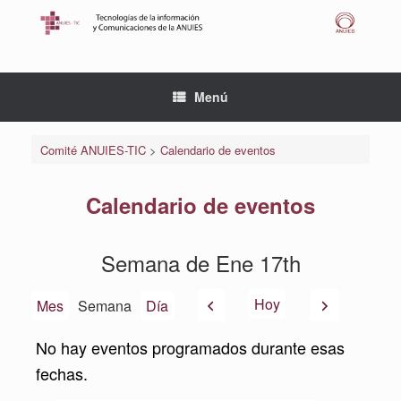
Saltar
al
contenido
Menú
Comité ANUIES-TIC
>
Calendario de eventos
Calendario de eventos
Semana de Ene 17th
Anterior
Siguiente
Hoy
Mes
Semana
Día
No hay eventos programados durante esas
fechas.