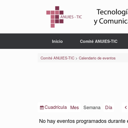
Saltar
al
contenido
Inicio
Comité ANUIES-TIC
Comité ANUIES-TIC
>
Calendario de eventos
Ver
Cuadrícula
Mes
Semana
Día
como
No hay eventos programados durante 