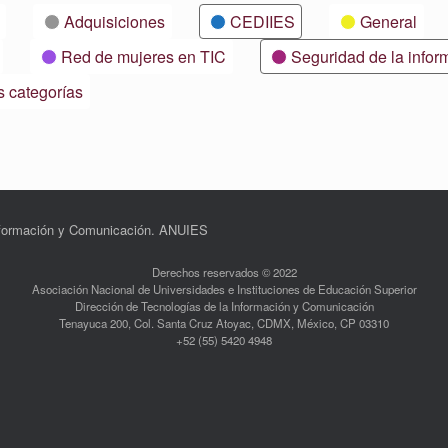
Adquisiciones
CEDIIES
General
Red de mujeres en TIC
Seguridad de la infor
s categorías
Información y Comunicación. ANUIES
Derechos reservados © 2022
Asociación Nacional de Universidades e Instituciones de Educación Superior
Dirección de Tecnologías de la Información y Comunicación
Tenayuca 200, Col. Santa Cruz Atoyac, CDMX, México, CP 03310
+52 (55) 5420 4948