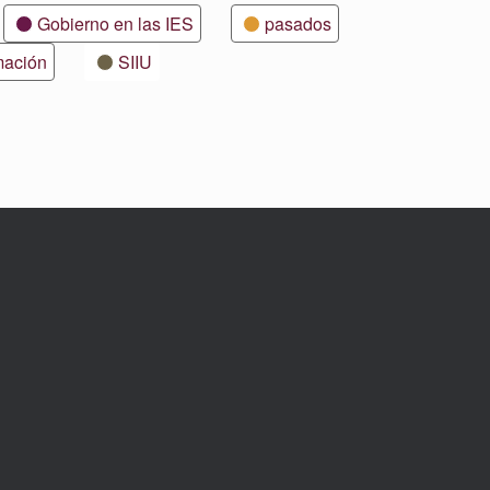
Gobierno en las IES
pasados
mación
SIIU