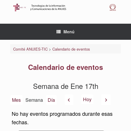
Saltar
al
contenido
Menú
Comité ANUIES-TIC
>
Calendario de eventos
Calendario de eventos
Semana de Ene 17th
Anterior
Siguiente
Hoy
Mes
Semana
Día
No hay eventos programados durante esas
fechas.