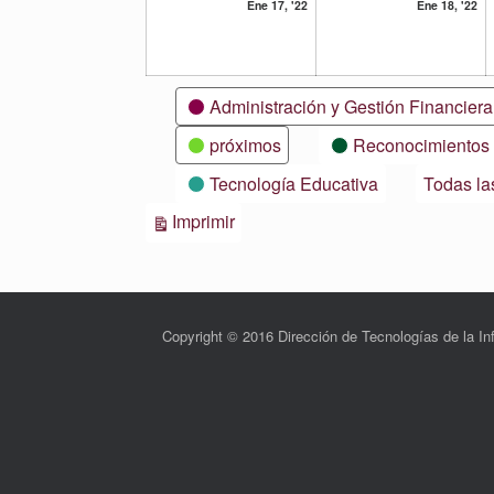
17
18
Ene 17, '22
Ene 18, '22
enero,
en
2022
20
Categorías
Administración y Gestión Financiera
próximos
Reconocimientos
Tecnología Educativa
Todas la
Vistas
Imprimir
Copyright © 2016 Dirección de Tecnologías de la 