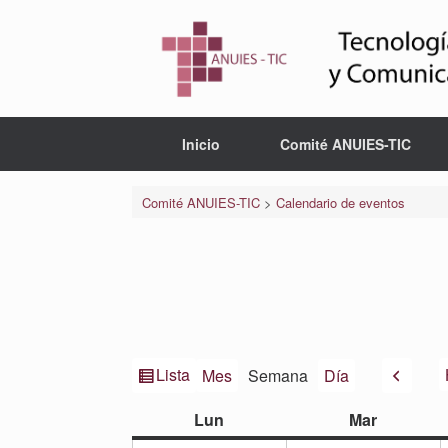
Saltar
al
contenido
Inicio
Comité ANUIES-TIC
Comité ANUIES-TIC
>
Calendario de eventos
Ver
Anteri
Lista
Mes
Semana
Día
como
lunes
martes
Lun
Mar