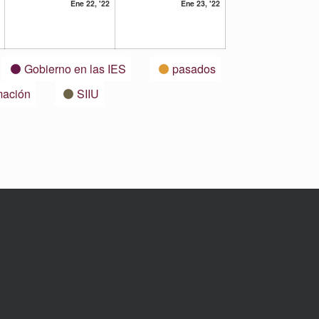
21
22
23
Ene 22, '22
Ene 23, '22
enero,
enero,
enero,
2022
2022
2022
Gobierno en las IES
pasados
mación
SIIU