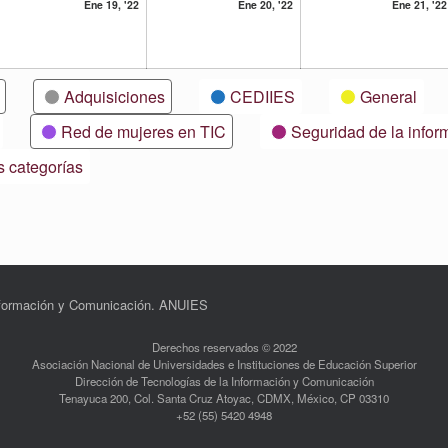
19
20
Ene 19, '22
Ene 20, '22
Ene 21, '22
ero,
enero,
enero,
22
2022
2022
Adquisiciones
CEDIIES
General
Red de mujeres en TIC
Seguridad de la infor
s categorías
Información y Comunicación. ANUIES
Derechos reservados © 2022
Asociación Nacional de Universidades e Instituciones de Educación Superior
Dirección de Tecnologías de la Información y Comunicación
Tenayuca 200, Col. Santa Cruz Atoyac, CDMX, México, CP 03310
+52 (55) 5420 4948