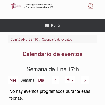
Saltar
al
contenido
Menú
Comité ANUIES-TIC
>
Calendario de eventos
Calendario de eventos
Semana de Ene 17th
Anterior
Siguiente
Hoy
Mes
Semana
Día
No hay eventos programados durante esas
fechas.