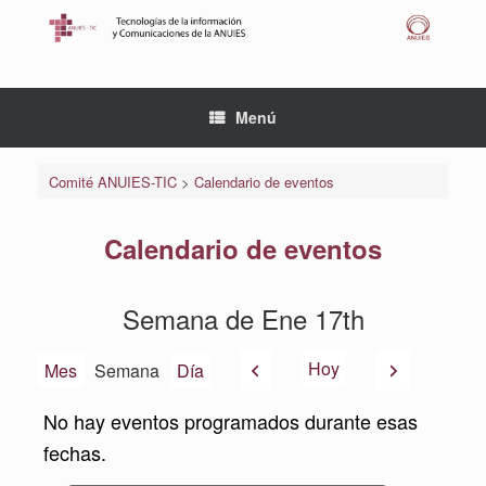
Saltar
al
contenido
Menú
Comité ANUIES-TIC
>
Calendario de eventos
Calendario de eventos
Semana de Ene 17th
Anterior
Siguiente
Hoy
Mes
Semana
Día
No hay eventos programados durante esas
fechas.