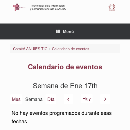
Saltar
al
contenido
Menú
Comité ANUIES-TIC
>
Calendario de eventos
Calendario de eventos
Semana de Ene 17th
Anterior
Siguiente
Hoy
Mes
Semana
Día
No hay eventos programados durante esas
fechas.