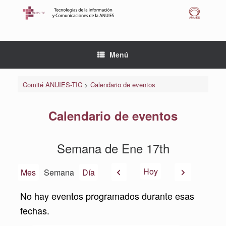
Saltar
al
contenido
Menú
Comité ANUIES-TIC
>
Calendario de eventos
Calendario de eventos
Semana de Ene 17th
Anterior
Siguiente
Hoy
Mes
Semana
Día
No hay eventos programados durante esas
fechas.