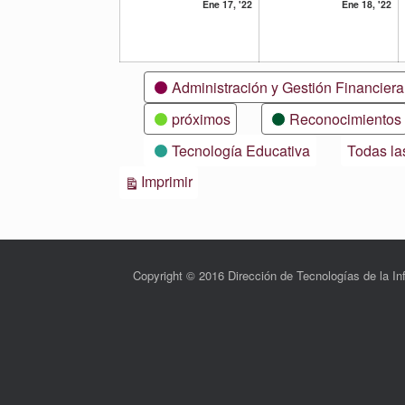
17
18
Ene 17, '22
Ene 18, '22
enero,
en
2022
20
Categorías
Administración y Gestión Financiera
próximos
Reconocimientos
Tecnología Educativa
Todas la
Vistas
Imprimir
Copyright © 2016 Dirección de Tecnologías de la 