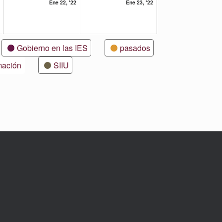
21
22
23
Ene 22, '22
Ene 23, '22
enero,
enero,
enero,
2022
2022
2022
Gobierno en las IES
pasados
mación
SIIU