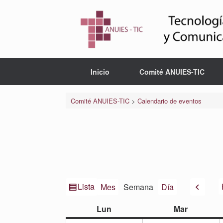
Saltar
al
contenido
Inicio
Comité ANUIES-TIC
Comité ANUIES-TIC
>
Calendario de eventos
Ver
Anteri
Lista
Mes
Semana
Día
como
lunes
martes
Lun
Mar