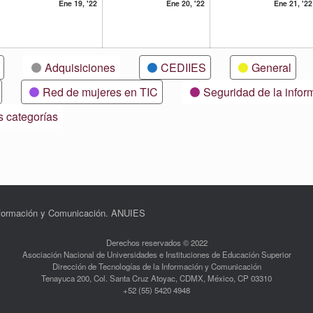
19
20
Ene 19, '22
Ene 20, '22
Ene 21, '22
ero,
enero,
enero,
22
2022
2022
Adquisiciones
CEDIIES
General
Red de mujeres en TIC
Seguridad de la infor
s categorías
Información y Comunicación. ANUIES
Derechos reservados © 2022
Asociación Nacional de Universidades e Instituciones de Educación Superior
Dirección de Tecnologías de la Información y Comunicación
Tenayuca 200, Col. Santa Cruz Atoyac, CDMX, México, CP 03310
+52 (55) 5420 4948