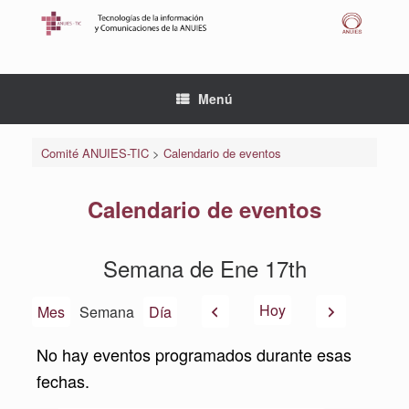
Saltar
al
contenido
Menú
Comité ANUIES-TIC
>
Calendario de eventos
Calendario de eventos
Semana de Ene 17th
Anterior
Siguiente
Hoy
Mes
Semana
Día
No hay eventos programados durante esas
fechas.