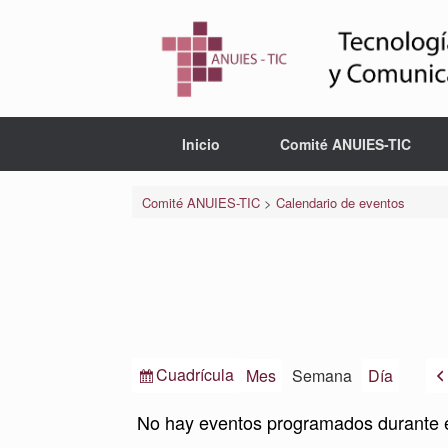
Saltar
al
contenido
Inicio
Comité ANUIES-TIC
Comité ANUIES-TIC
>
Calendario de eventos
Ver
Cuadrícula
Mes
Semana
Día
como
No hay eventos programados durante 