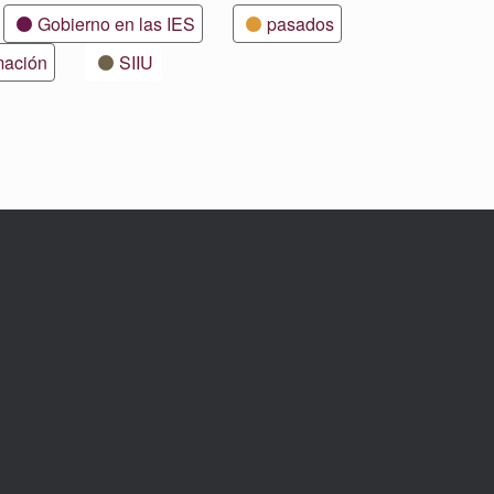
Gobierno en las IES
pasados
mación
SIIU