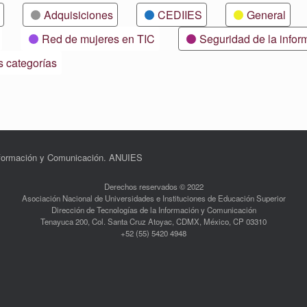
Adquisiciones
CEDIIES
General
Red de mujeres en TIC
Seguridad de la infor
s categorías
Información y Comunicación. ANUIES
Derechos reservados © 2022
Asociación Nacional de Universidades e Instituciones de Educación Superior
Dirección de Tecnologías de la Información y Comunicación
Tenayuca 200, Col. Santa Cruz Atoyac, CDMX, México, CP 03310
+52 (55) 5420 4948