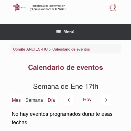
Saltar
al
contenido
Menú
Comité ANUIES-TIC
>
Calendario de eventos
Calendario de eventos
Semana de Ene 17th
Anterior
Siguiente
Hoy
Mes
Semana
Día
No hay eventos programados durante esas
fechas.