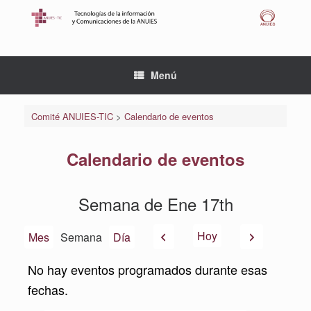
Saltar
al
contenido
Menú
Comité ANUIES-TIC
>
Calendario de eventos
Calendario de eventos
Semana de Ene 17th
Anterior
Siguiente
Hoy
Mes
Semana
Día
No hay eventos programados durante esas
fechas.