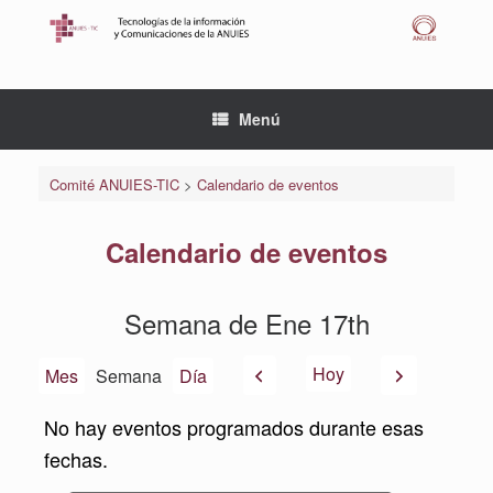
Saltar
al
contenido
Menú
Comité ANUIES-TIC
>
Calendario de eventos
Calendario de eventos
Semana de Ene 17th
Anterior
Siguiente
Hoy
Mes
Semana
Día
No hay eventos programados durante esas
fechas.