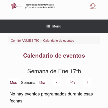
Saltar
al
contenido
Menú
Comité ANUIES-TIC
>
Calendario de eventos
Calendario de eventos
Semana de Ene 17th
Anterior
Siguiente
Hoy
Mes
Semana
Día
No hay eventos programados durante esas
fechas.