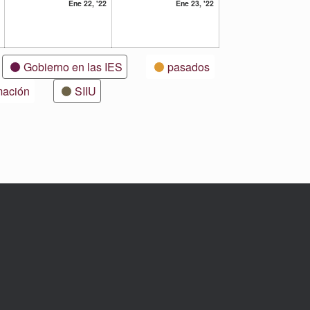
21
22
23
Ene 22, '22
Ene 23, '22
enero,
enero,
enero,
2022
2022
2022
Gobierno en las IES
pasados
mación
SIIU