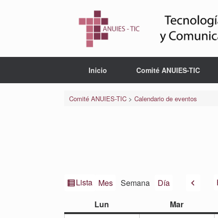
Saltar
al
contenido
Inicio
Comité ANUIES-TIC
Comité ANUIES-TIC
>
Calendario de eventos
Ver
Anteri
Lista
Mes
Semana
Día
como
lunes
martes
Lun
Mar