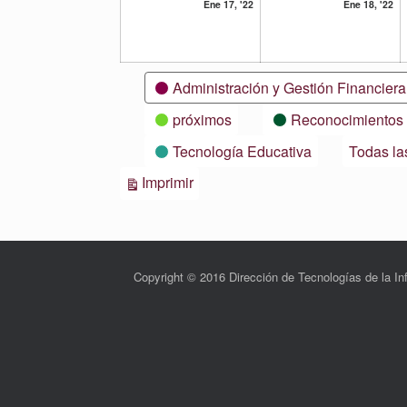
17
18
Ene 17, '22
Ene 18, '22
enero,
en
2022
20
Categorías
Administración y Gestión Financiera
próximos
Reconocimientos
Tecnología Educativa
Todas la
Vistas
Imprimir
Copyright © 2016 Dirección de Tecnologías de la 