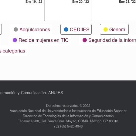
19
20
Ene 19, '22
Ene 20, '22
Ene 21, '22
ero,
enero,
enero,
22
2022
2022
Adquisiciones
CEDIIES
General
Red de mujeres en TIC
Seguridad de la infor
s categorías
Información y Comunicación. ANUIES
Derechos reservados © 2022
Asociación Nacional de Universidades e Instituciones de Educación Superior
Dirección de Tecnologías de la Información y Comunicación
Tenayuca 200, Col. Santa Cruz Atoyac, CDMX, México, CP 03310
+52 (55) 5420 4948