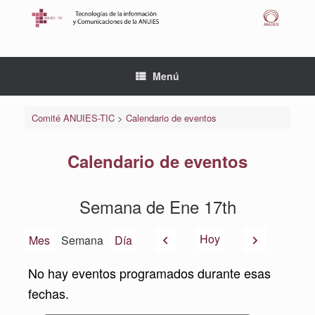
Saltar
al
contenido
Menú
Comité ANUIES-TIC
>
Calendario de eventos
Calendario de eventos
Semana de Ene 17th
Anterior
Siguiente
Hoy
Mes
Semana
Día
No hay eventos programados durante esas
fechas.