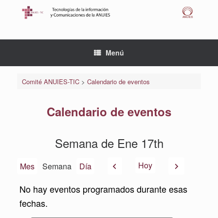
Saltar
al
contenido
Menú
Comité ANUIES-TIC
>
Calendario de eventos
Calendario de eventos
Semana de Ene 17th
Anterior
Siguiente
Hoy
Mes
Semana
Día
No hay eventos programados durante esas
fechas.