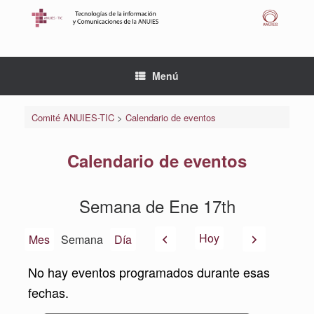
Saltar
al
contenido
Menú
Comité ANUIES-TIC
>
Calendario de eventos
Calendario de eventos
Semana de Ene 17th
Anterior
Siguiente
Hoy
Mes
Semana
Día
No hay eventos programados durante esas
fechas.