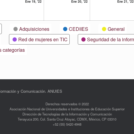
19
20
Ene 19, '22
Ene 20, '22
Ene 21, '22
ero,
enero,
enero,
22
2022
2022
Adquisiciones
CEDIIES
General
Red de mujeres en TIC
Seguridad de la infor
s categorías
Información y Comunicación. ANUIES
Derechos reservados © 2022
Asociación Nacional de Universidades e Instituciones de Educación Superior
Dirección de Tecnologías de la Información y Comunicación
Tenayuca 200, Col. Santa Cruz Atoyac, CDMX, México, CP 03310
+52 (55) 5420 4948