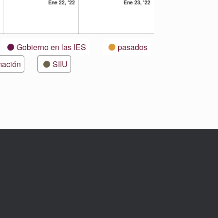
21
22
23
Ene 22, '22
Ene 23, '22
enero,
enero,
enero,
2022
2022
2022
Gobierno en las IES
pasados
mación
SIIU