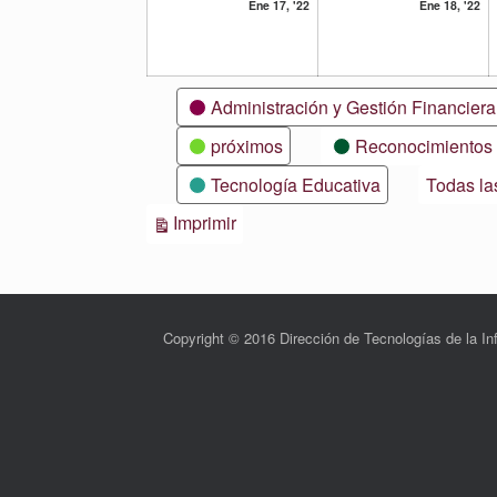
17
18
Ene 17, '22
Ene 18, '22
enero,
en
2022
20
Categorías
Administración y Gestión Financiera
próximos
Reconocimientos
Tecnología Educativa
Todas la
Vistas
Imprimir
Copyright © 2016 Dirección de Tecnologías de la 