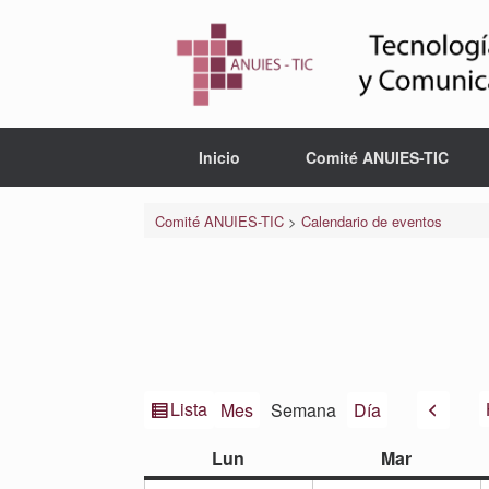
Saltar
al
contenido
Inicio
Comité ANUIES-TIC
Comité ANUIES-TIC
>
Calendario de eventos
Ver
Anteri
Lista
Mes
Semana
Día
como
lunes
martes
Lun
Mar