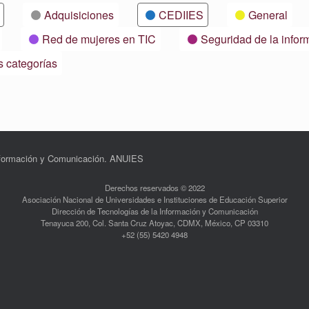
Adquisiciones
CEDIIES
General
Red de mujeres en TIC
Seguridad de la infor
s categorías
Información y Comunicación. ANUIES
Derechos reservados © 2022
Asociación Nacional de Universidades e Instituciones de Educación Superior
Dirección de Tecnologías de la Información y Comunicación
Tenayuca 200, Col. Santa Cruz Atoyac, CDMX, México, CP 03310
+52 (55) 5420 4948