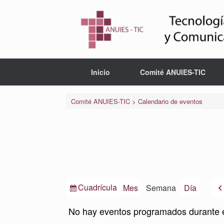
Saltar
al
contenido
Inicio
Comité ANUIES-TIC
Comité ANUIES-TIC
>
Calendario de eventos
Ver
Cuadrícula
Mes
Semana
Día
como
No hay eventos programados durante 