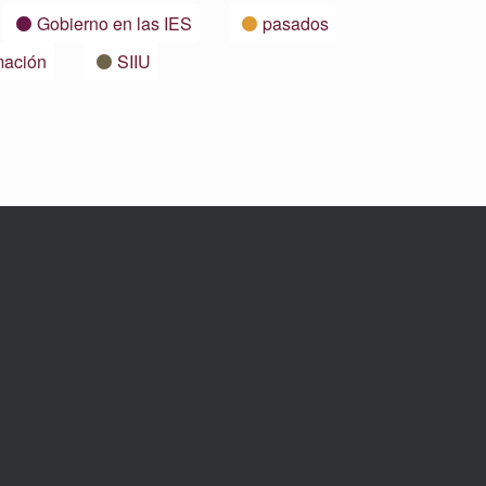
Gobierno en las IES
pasados
mación
SIIU