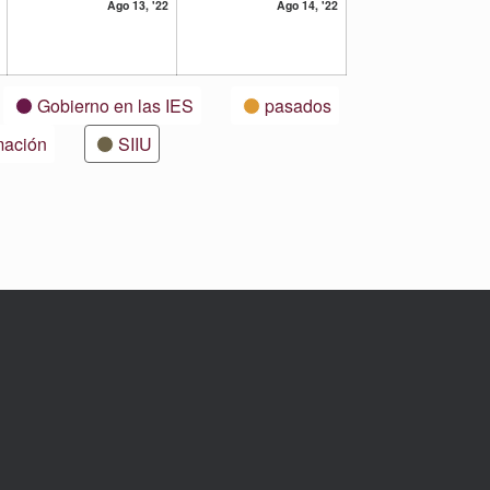
12
13
14
Ago 13, '22
Ago 14, '22
agosto,
agosto,
agosto,
2022
2022
2022
Gobierno en las IES
pasados
mación
SIIU