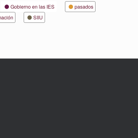
Gobierno en las IES
pasados
mación
SIIU