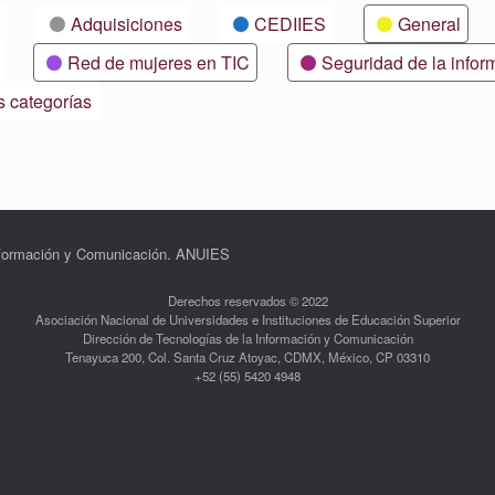
Adquisiciones
CEDIIES
General
Red de mujeres en TIC
Seguridad de la infor
s categorías
Información y Comunicación. ANUIES
Derechos reservados © 2022
Asociación Nacional de Universidades e Instituciones de Educación Superior
Dirección de Tecnologías de la Información y Comunicación
Tenayuca 200, Col. Santa Cruz Atoyac, CDMX, México, CP 03310
+52 (55) 5420 4948