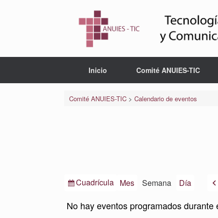
Saltar
al
contenido
Inicio
Comité ANUIES-TIC
Comité ANUIES-TIC
>
Calendario de eventos
Ver
Cuadrícula
Mes
Semana
Día
como
No hay eventos programados durante 