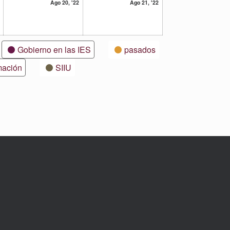
19
20
21
Ago 20, '22
Ago 21, '22
agosto,
agosto,
agosto,
2022
2022
2022
Gobierno en las IES
pasados
mación
SIIU