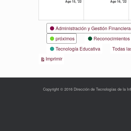
15
16
Ago 15, '22
Ago 16, '22
agosto,
ag
2022
20
Categorías
Administración y Gestión Financiera
próximos
Reconocimientos
Tecnología Educativa
Todas la
Vistas
Imprimir
Copyright © 2016 Dirección de Tecnologías de la 