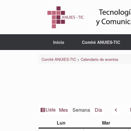
Saltar
al
contenido
Inicio
Comité ANUIES-TIC
Comité ANUIES-TIC
>
Calendario de eventos
Ver
Anteri
Lista
Mes
Semana
Día
como
lunes
martes
Lun
Mar