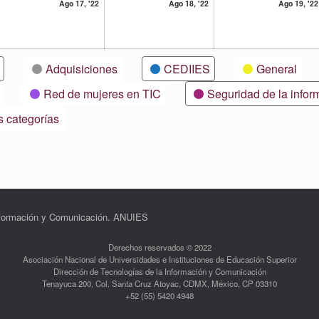
17
18
Ago 17, '22
Ago 18, '22
Ago 19, '22
osto,
agosto,
agosto,
22
2022
2022
Adquisiciones
CEDIIES
General
Red de mujeres en TIC
Seguridad de la infor
s categorías
Información y Comunicación. ANUIES
Derechos reservados © 2022
Asociación Nacional de Universidades e Instituciones de Educación Superior
Dirección de Tecnologías de la Información y Comunicación
Tenayuca 200, Col. Santa Cruz Atoyac, CDMX, México, CP 03310
+52 (55) 5420 4948