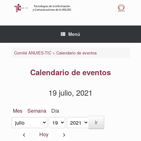
Saltar
al
contenido
Menú
Comité ANUIES-TIC
>
Calendario de eventos
Calendario de eventos
19 julio, 2021
Mes
Semana
Día
Mes
Día
Año
Anterior
Siguiente
Hoy