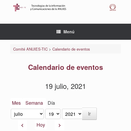
Saltar
al
contenido
Menú
Comité ANUIES-TIC
>
Calendario de eventos
Calendario de eventos
19 julio, 2021
Mes
Semana
Día
Mes
Día
Año
Anterior
Siguiente
Hoy