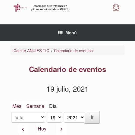
Saltar
al
contenido
Menú
Comité ANUIES-TIC
>
Calendario de eventos
Calendario de eventos
19 julio, 2021
Mes
Semana
Día
Mes
Día
Año
Anterior
Siguiente
Hoy