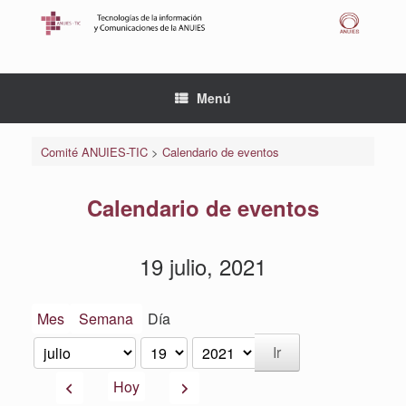
Saltar
al
contenido
Menú
Comité ANUIES-TIC
>
Calendario de eventos
Calendario de eventos
19 julio, 2021
Mes
Semana
Día
Mes
Día
Año
Anterior
Siguiente
Hoy