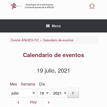
Saltar
al
contenido
Menú
Comité ANUIES-TIC
>
Calendario de eventos
Calendario de eventos
19 julio, 2021
Mes
Semana
Día
Mes
Día
Año
Anterior
Siguiente
Hoy