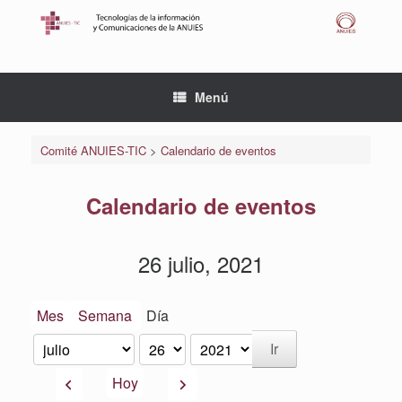
Saltar
al
contenido
Menú
Comité ANUIES-TIC
>
Calendario de eventos
Calendario de eventos
26 julio, 2021
Mes
Semana
Día
Mes
Día
Año
Anterior
Siguiente
Hoy