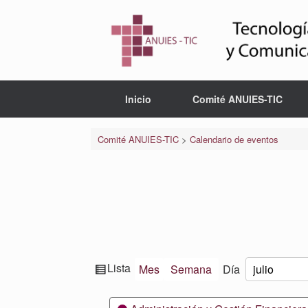
Saltar
al
contenido
Inicio
Comité ANUIES-TIC
Comité ANUIES-TIC
>
Calendario de eventos
Ver
Lista
Mes
Semana
Día
Mes
Día
Año
como
Categorías