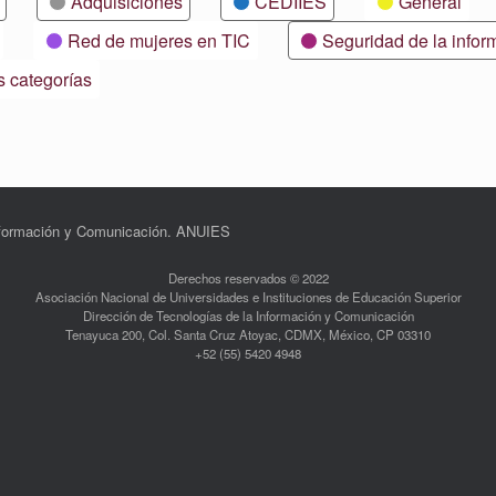
Adquisiciones
CEDIIES
General
Red de mujeres en TIC
Seguridad de la infor
s categorías
Información y Comunicación. ANUIES
Derechos reservados © 2022
Asociación Nacional de Universidades e Instituciones de Educación Superior
Dirección de Tecnologías de la Información y Comunicación
Tenayuca 200, Col. Santa Cruz Atoyac, CDMX, México, CP 03310
+52 (55) 5420 4948