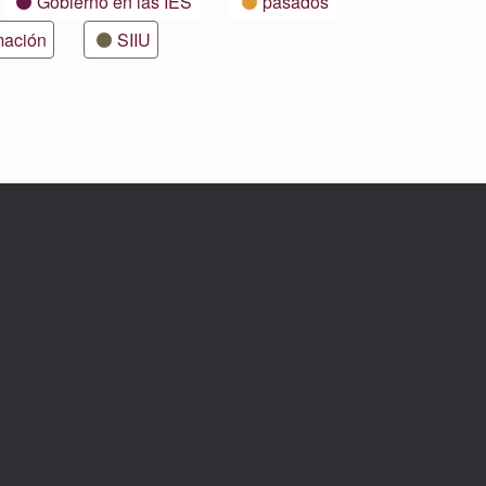
Gobierno en las IES
pasados
mación
SIIU