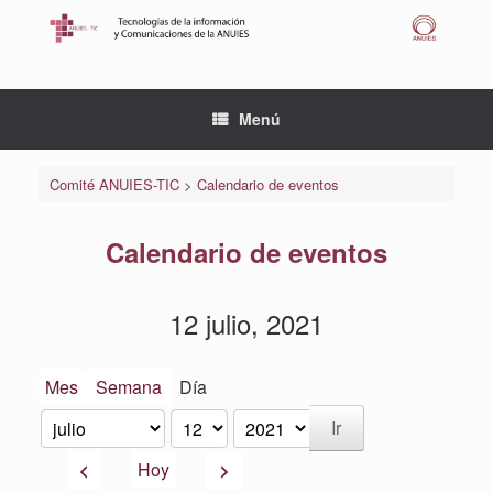
Saltar
al
contenido
Menú
Comité ANUIES-TIC
>
Calendario de eventos
Calendario de eventos
12 julio, 2021
Mes
Semana
Día
Mes
Día
Año
Anterior
Siguiente
Hoy