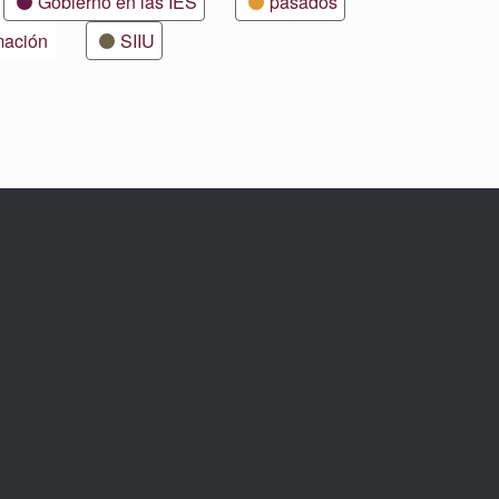
Gobierno en las IES
pasados
mación
SIIU