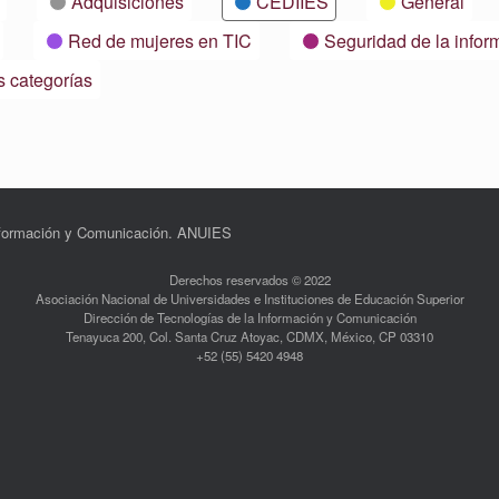
Adquisiciones
CEDIIES
General
Red de mujeres en TIC
Seguridad de la infor
s categorías
Información y Comunicación. ANUIES
Derechos reservados © 2022
Asociación Nacional de Universidades e Instituciones de Educación Superior
Dirección de Tecnologías de la Información y Comunicación
Tenayuca 200, Col. Santa Cruz Atoyac, CDMX, México, CP 03310
+52 (55) 5420 4948