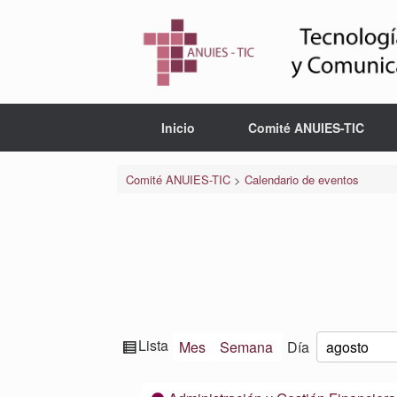
Saltar
al
contenido
Inicio
Comité ANUIES-TIC
Comité ANUIES-TIC
>
Calendario de eventos
Ver
Lista
Mes
Semana
Día
Mes
Día
Año
como
Categorías