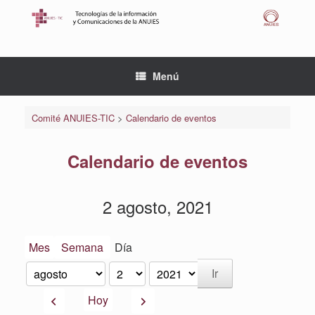
Saltar
al
contenido
Menú
Comité ANUIES-TIC
>
Calendario de eventos
Calendario de eventos
2 agosto, 2021
Mes
Semana
Día
Mes
Día
Año
Anterior
Siguiente
Hoy