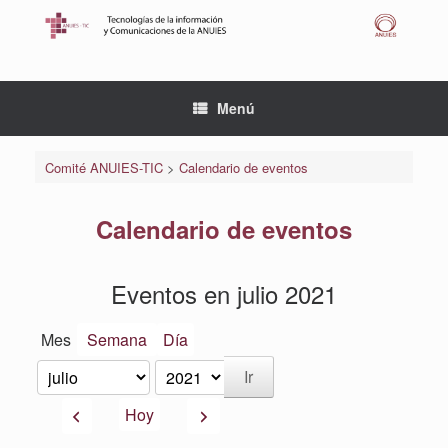
Saltar
al
contenido
Menú
Comité ANUIES-TIC
>
Calendario de eventos
Calendario de eventos
Eventos en julio 2021
Mes
Semana
Día
Mes
Año
Anterior
Siguiente
Hoy