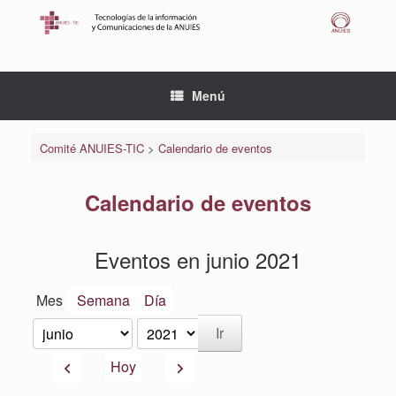
Saltar
al
contenido
Menú
Comité ANUIES-TIC
>
Calendario de eventos
Calendario de eventos
Eventos en junio 2021
Mes
Semana
Día
Mes
Año
Anterior
Siguiente
Hoy