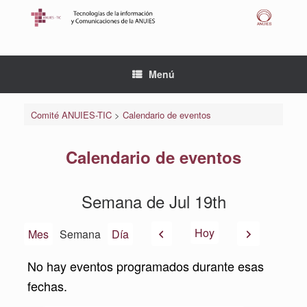
Saltar
al
contenido
Menú
Comité ANUIES-TIC
>
Calendario de eventos
Calendario de eventos
Semana de Jul 19th
Anterior
Siguiente
Hoy
Mes
Semana
Día
No hay eventos programados durante esas
fechas.