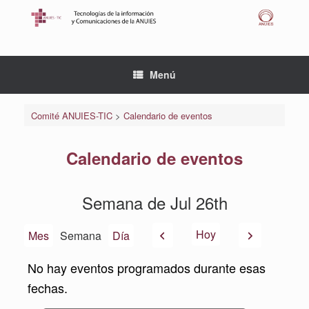
Saltar
al
contenido
Menú
Comité ANUIES-TIC
>
Calendario de eventos
Calendario de eventos
Semana de Jul 26th
Anterior
Siguiente
Hoy
Mes
Semana
Día
No hay eventos programados durante esas
fechas.