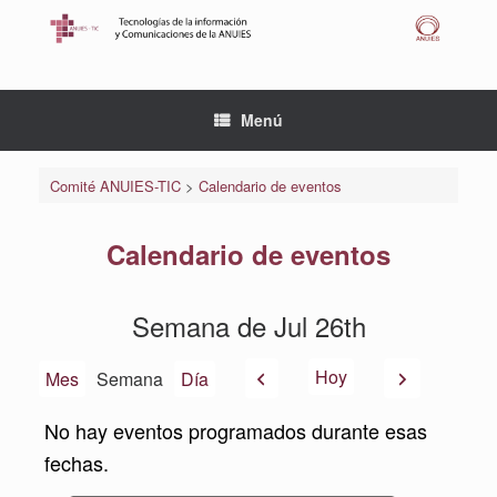
Saltar
al
contenido
Menú
Comité ANUIES-TIC
>
Calendario de eventos
Calendario de eventos
Semana de Jul 26th
Anterior
Siguiente
Hoy
Mes
Semana
Día
No hay eventos programados durante esas
fechas.