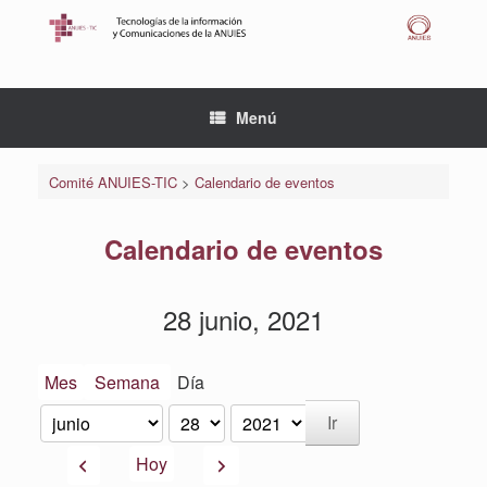
Saltar
al
contenido
Menú
Comité ANUIES-TIC
>
Calendario de eventos
Calendario de eventos
28 junio, 2021
Mes
Semana
Día
Mes
Día
Año
Anterior
Siguiente
Hoy