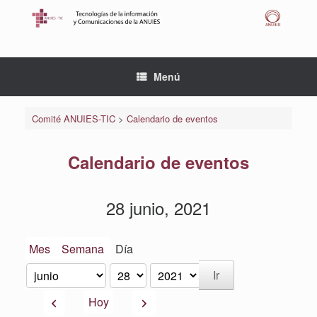
Saltar
al
contenido
Menú
Comité ANUIES-TIC
>
Calendario de eventos
Calendario de eventos
28 junio, 2021
Mes
Semana
Día
Mes
Día
Año
Anterior
Siguiente
Hoy